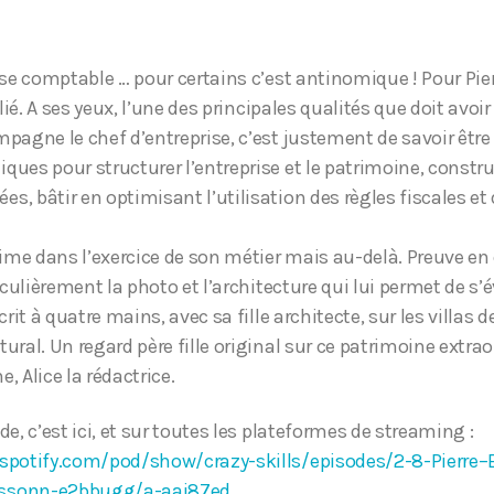
ise comptable … pour certains c’est antinomique ! Pour Pier
s lié. A ses yeux, l’une des principales qualités que doit avo
pagne le chef d’entreprise, c’est justement de savoir être c
ques pour structurer l’entreprise et le patrimoine, constru
, bâtir en optimisant l’utilisation des règles fiscales et 
anime dans l’exercice de son métier mais au-delà. Preuve en
ticulièrement la photo et l’architecture qui lui permet de s’
crit à quatre mains, avec sa fille architecte, sur les villas d
ural. Un regard père fille original sur ce patrimoine extraor
, Alice la rédactrice.
de, c’est ici, et sur toutes les plateformes de streaming :
.spotify.com/pod/show/crazy-skills/episodes/2-8-Pierre
assonn-e2bbugg/a-aai87ed