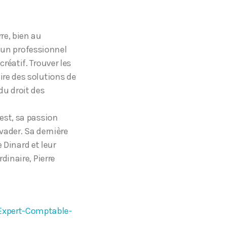
re, bien au
ir un professionnel
réatif. Trouver les
ire des solutions de
du droit des
 est, sa passion
évader. Sa dernière
e Dinard et leur
dinaire, Pierre
–Expert-Comptable-