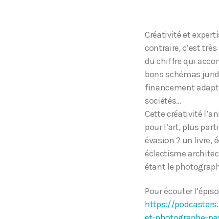
Créativité et expert
contraire, c’est trè
du chiffre qui accom
bons schémas juridi
financement adaptées
sociétés…
Cette créativité l’
pour l’art, plus par
évasion ? un livre, é
éclectisme architect
étant le photographe
Pour écouter l’épiso
https://podcasters
et-photographe-p