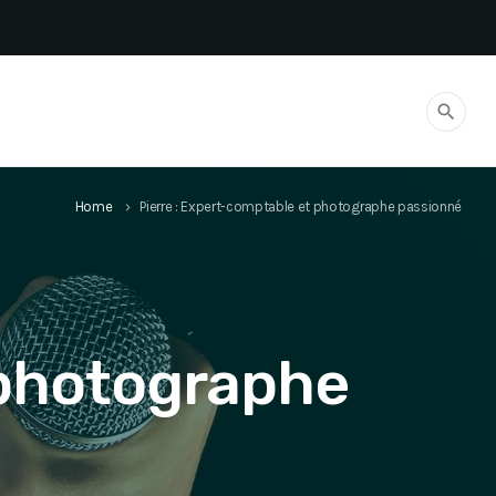
search
Home
Pierre : Expert-comptable et photographe passionné
keyboard_arrow_right
 photographe