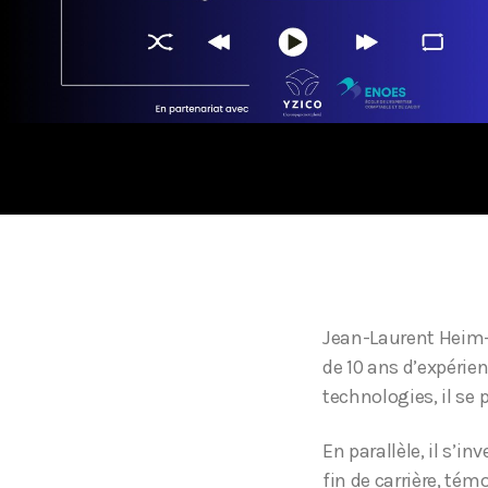
Jean-Laurent Heim-
de 10 ans d’expérien
technologies, il s
En parallèle, il s’
fin de carrière, té