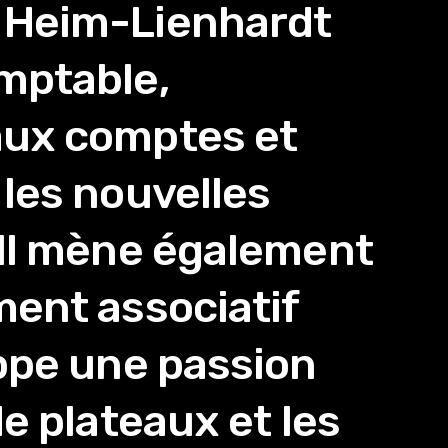
 Heim-Lienhardt
mptable,
aux comptes et
les nouvelles
 Il mène également
ment associatif
oppe une passion
de plateaux et les