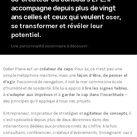
accompagne depuis plus de vingt
ans celles et ceux qui veulent
oser,
se transformer et révéler leur
potentiel
.
Une personnalité visionnaire à découvrir.
Didier Plane est un
créateur de caps
. Pour lui, ce n’est pas une
simple métaphore maritime, mais une
façon d’être, de penser et
d’agir
. Passionné de navigation, il voit la mer comme une école
d’humilité et de solidarité. Elle lui a appris à
lire les signes faibles
,
à
s’adapter aux imprévus
et à
garder le cap dans l’incertitude
—
des principes qu’il applique à tous ses projets.
Entrepreneur, Inspirateur de stratégies et
agitateur de concepts
, il
s’est spécialisé depuis plus de deux décennies dans des
interventions dédiées aux professionnels du chiffre: A la fois
consultant, conférencier, créateur d’évènements, Enseignant car il