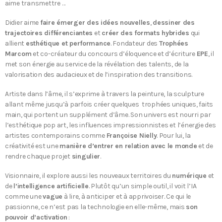
aime transmettre …
Didier aime
faire émerger des idées nouvelles
,
dessiner des
trajectoires différenciantes
et
créer des formats hybrides
qui
allient
esthétique et performance
. Fondateur des
Trophées
Marcom
et co-créateur du concours d’éloquence et d’écriture
EPE
, il
met son énergie au service de la révélation des talents, de la
valorisation des audacieux et de l’inspiration des transitions.
Artiste dans l’âme, il s’exprime à travers la peinture, la sculpture
allant même jusqu’à parfois créer quelques trophées uniques, faits
main, qui portent un supplément d’âme. Son univers est nourri par
l’esthétique pop art, les influences impressionnistes et l’énergie des
artistes contemporains comme
Françoise Nielly
. Pour lui, la
créativité est une
manière d’entrer en relation avec le monde
et de
rendre chaque projet
singulier
.
Visionnaire, il explore aussi les nouveaux territoires du
numérique
et
de
l’intelligence artificielle
. Plutôt qu’un simple outil, il voit l’IA
comme une
vague
à lire, à anticiper et à apprivoiser. Ce qui le
passionne, ce n’est pas la technologie en elle-même, mais
son
pouvoir d’activation
: