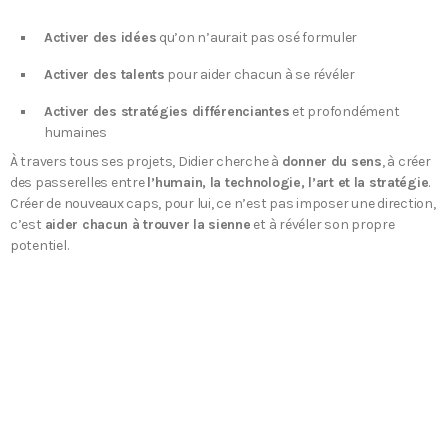
Activer des idées
qu’on n’aurait pas osé formuler
Activer des talents
pour aider chacun à se révéler
Activer des stratégies différenciantes
et profondément
humaines
À travers tous ses projets, Didier cherche à
donner du sens
, à créer
des passerelles entre
l’humain, la technologie, l’art et la stratégie
.
Créer de nouveaux caps, pour lui, ce n’est pas imposer une direction,
c’est
aider chacun à trouver la sienne
et à révéler son propre
potentiel.